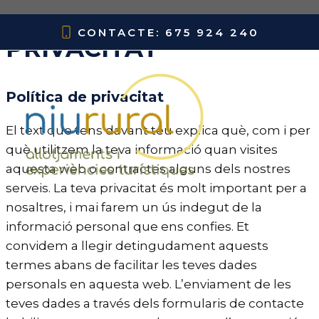
Saltar
POLÍTICA DE
al
CONTACTE: 675 924 240
PRIVACITAT
contenido
Política de privacitat
MENÚ
El text que tens davant teu explica què, com i per
què utilitzem la teva informació quan visites
aquesta web o contractes alguns dels nostres
serveis. La teva privacitat és molt important per a
nosaltres, i mai farem un ús indegut de la
informació personal que ens confies. Et
convidem a llegir detingudament aquests
termes abans de facilitar les teves dades
personals en aquesta web. L’enviament de les
teves dades a través dels formularis de contacte