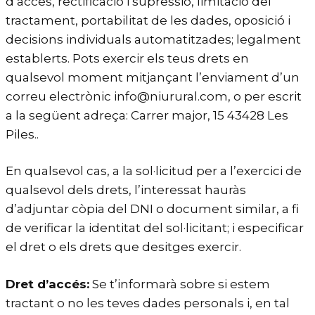
d’accés, rectificació i supressió, limitació del
tractament, portabilitat de les dades, oposició i
decisions individuals automatitzades; legalment
establerts. Pots exercir els teus drets en
qualsevol moment mitjançant l’enviament d’un
correu electrònic info@niurural.com, o per escrit
a la següent adreça: Carrer major, 15 43428 Les
Piles..
En qualsevol cas, a la sol·licitud per a l’exercici de
qualsevol dels drets, l’interessat hauràs
d’adjuntar còpia del DNI o document similar, a fi
de verificar la identitat del sol·licitant; i especificar
el dret o els drets que desitges exercir.
Dret d’accés:
Se t’informarà sobre si estem
tractant o no les teves dades personals i, en tal