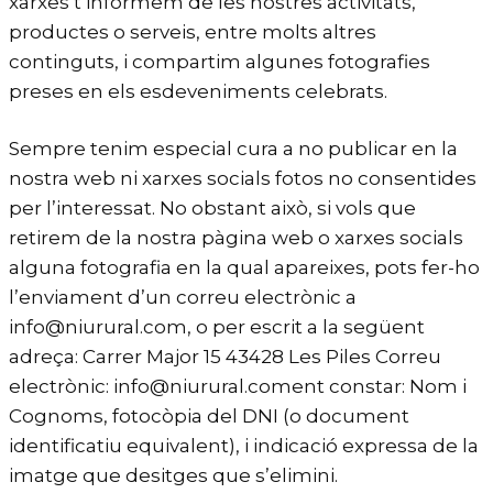
xarxes t’informem de les nostres activitats,
productes o serveis, entre molts altres
continguts, i compartim algunes fotografies
preses en els esdeveniments celebrats.
Sempre tenim especial cura a no publicar en la
nostra web ni xarxes socials fotos no consentides
per l’interessat. No obstant això, si vols que
retirem de la nostra pàgina web o xarxes socials
alguna fotografia en la qual apareixes, pots fer-ho
l’enviament d’un correu electrònic a
info@niurural.com, o per escrit a la següent
adreça: Carrer Major 15 43428 Les Piles Correu
electrònic: info@niurural.coment constar: Nom i
Cognoms, fotocòpia del DNI (o document
identificatiu equivalent), i indicació expressa de la
imatge que desitges que s’elimini.